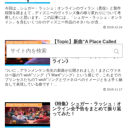
今回は，シュガー・ラッシュ：オンラインのヴィラン（悪役）と製作
段階を踏まえて，ディズニーのヴィランズ像の移り変わりについて考
察したいと思います。 この記事には，「シュガー・ラッシュ：オンラ
イン」を含むいくつかのディズニー作品のネタバレが含...
2018.12.24
【Topic】新曲“A Place Called
Ralph Breaks the Internet（シュガー・ラッシュ：オンライン）
Slaughter Race”はアランメンケ
ンの名曲を振り返れるすばらしい
曲！《シュガー・ラッシュ：オン
ライン》
ついに，アランメンケン先生の新曲が公開されました！まさにヴァネ
ロペ版の"I wish"ソング（"I Want"ソング）という感じで，これまでの
プリンセスたちの"I wish"ソングとヴァネロペのイメージとを上手く融
合して表現している曲です！...
2018.11.17
《特集》シュガー・ラッシュ：オ
Ralph Breaks the Internet（シュガー・ラッシュ：オンライン）
ンライン全予告をまとめて振り返
ってみた！