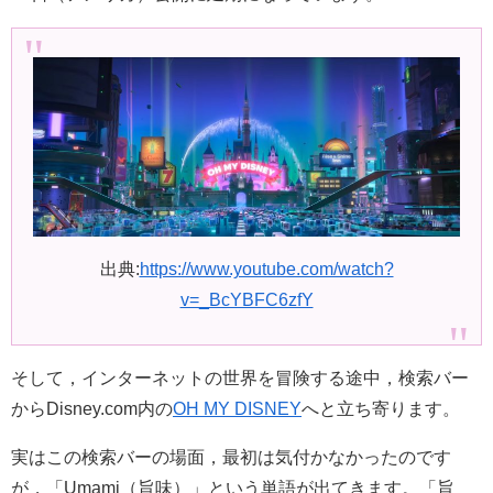
出典:
https://www.youtube.com/watch?
v=_BcYBFC6zfY
そして，インターネットの世界を冒険する途中，検索バー
からDisney.com内の
OH MY DISNEY
へと立ち寄ります。
実はこの検索バーの場面，最初は気付かなかったのです
が，「Umami（旨味）」という単語が出てきます。「旨