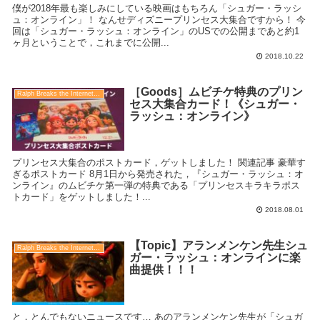
僕が2018年最も楽しみにしている映画はもちろん「シュガー・ラッシ
ュ：オンライン」！ なんせディズニープリンセス大集合ですから！ 今
回は「シュガー・ラッシュ：オンライン」のUSでの公開まであと約1
ヶ月ということで，これまでに公開...
2018.10.22
［Goods］ムビチケ特典のプリン
Ralph Breaks the Internet（シュガー・ラッシュ：オンライン）
セス大集合カード！《シュガー・
ラッシュ：オンライン》
プリンセス大集合のポストカード，ゲットしました！ 関連記事 豪華す
ぎるポストカード 8月1日から発売された，『シュガー・ラッシュ：オ
ンライン』のムビチケ第一弾の特典である「プリンセスキラキラポス
トカード」をゲットしました！...
2018.08.01
【Topic】アランメンケン先生シュ
Ralph Breaks the Internet（シュガー・ラッシュ：オンライン）
ガー・ラッシュ：オンラインに楽
曲提供！！！
と，とんでもないニュースです… あのアランメンケン先生が「シュガ