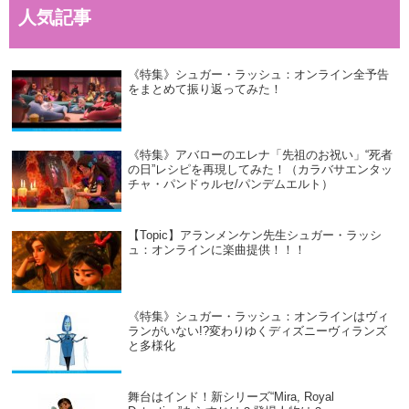
人気記事
《特集》シュガー・ラッシュ：オンライン全予告
をまとめて振り返ってみた！
《特集》アバローのエレナ「先祖のお祝い」“死者
の日”レシピを再現してみた！（カラバサエンタッ
チャ・パンドゥルセ/パンデムエルト）
【Topic】アランメンケン先生シュガー・ラッシ
ュ：オンラインに楽曲提供！！！
《特集》シュガー・ラッシュ：オンラインはヴィ
ランがいない!?変わりゆくディズニーヴィランズ
と多様化
舞台はインド！新シリーズ“Mira, Royal