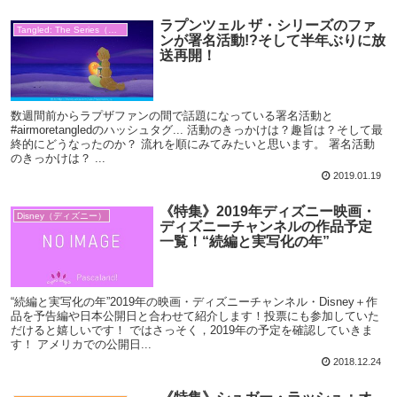
ラプンツェル ザ・シリーズのファ
Tangled: The Series（ラプザ）
ンが署名活動!?そして半年ぶりに放
送再開！
数週間前からラプザファンの間で話題になっている署名活動と
#airmoretangledのハッシュタグ... 活動のきっかけは？趣旨は？そして最
終的にどうなったのか？ 流れを順にみてみたいと思います。 署名活動
のきっかけは？ ...
2019.01.19
《特集》2019年ディズニー映画・
Disney（ディズニー）
ディズニーチャンネルの作品予定
一覧！“続編と実写化の年”
“続編と実写化の年”2019年の映画・ディズニーチャンネル・Disney＋作
品を予告編や日本公開日と合わせて紹介します！投票にも参加していた
だけると嬉しいです！ ではさっそく，2019年の予定を確認していきま
す！ アメリカでの公開日...
2018.12.24