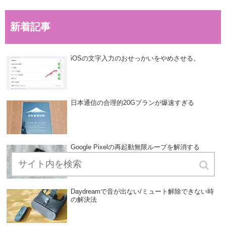
新着記事
iOSの文字入力のおせっかいをやめさせる。
日本通信の合理的20Gプランが爆速すぎる
Google Pixelの再起動無限ループを解消する
Daydreamで音が出ない/ミュート解除できない時
の解決法