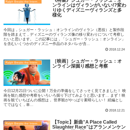
《特集》シュガー・ラッシュ：オ
Ralph Breaks the Internet（シュガー・ラッシュ：オンライン）
ンラインはヴィランがいない!?変わ
りゆくディズニーヴィランズと多
様化
今回は，シュガー・ラッシュ：オンラインのヴィラン（悪役）と製作段
階を踏まえて，ディズニーのヴィランズ像の移り変わりについて考察し
たいと思います。 この記事には，「シュガー・ラッシュ：オンライン」
を含むいくつかのディズニー作品のネタバレが含...
2018.12.24
［映画］シュガー・ラッシュ：オ
Ralph Breaks the Internet（シュガー・ラッシュ：オンライン）
ンライン深掘り感想と考察
今日12月21日ついに公開！万全の準備をしてさっそく見てきました！ 映
画を観た感想や考察をいろいろ掘り下げてみようと思います… まず！映
画を観ていちばんの感想は， 世界観がやっぱり素晴らしい！ 続編とし
てではなく，単...
2018.12.21
【Topic】新曲“A Place Called
Ralph Breaks the Internet（シュガー・ラッシュ：オンライン）
Slaughter Race”はアランメンケン