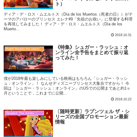
ト）
ディア・デ・ロス・ムエルトス（Día de los Muertos（死者の日））がテ
ーマのアバローのプリンセス エレナ#9「先祖のお祝い」に登場する料理
を再現してみました！ ディア・デ・ロス・ムエルトス（Día de los
Muerto...
2018.10.31
《特集》シュガー・ラッシュ：オ
Ralph Breaks the Internet（シュガー・ラッシュ：オンライン）
ンライン全予告をまとめて振り返
ってみた！
僕が2018年最も楽しみにしている映画はもちろん「シュガー・ラッシ
ュ：オンライン」！ なんせディズニープリンセス大集合ですから！ 今
回は「シュガー・ラッシュ：オンライン」のUSでの公開まであと約1ヶ
月ということで，これまでに公開...
2018.10.22
〔随時更新〕ラプンツェル ザ・シ
Tangled: The Series（ラプザ）
リーズの全国プロモーション最新
情報