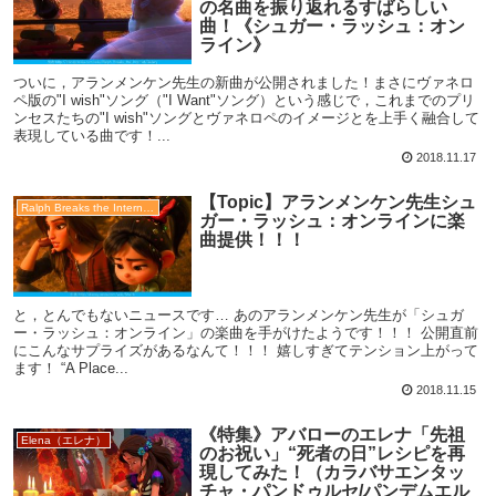
の名曲を振り返れるすばらしい
曲！《シュガー・ラッシュ：オン
ライン》
ついに，アランメンケン先生の新曲が公開されました！まさにヴァネロ
ペ版の"I wish"ソング（"I Want"ソング）という感じで，これまでのプリ
ンセスたちの"I wish"ソングとヴァネロペのイメージとを上手く融合して
表現している曲です！...
2018.11.17
【Topic】アランメンケン先生シュ
Ralph Breaks the Internet（シュガー・ラッシュ：オンライン）
ガー・ラッシュ：オンラインに楽
曲提供！！！
と，とんでもないニュースです… あのアランメンケン先生が「シュガ
ー・ラッシュ：オンライン」の楽曲を手がけたようです！！！ 公開直前
にこんなサプライズがあるなんて！！！ 嬉しすぎてテンション上がって
ます！ “A Place...
2018.11.15
《特集》アバローのエレナ「先祖
Elena（エレナ）
のお祝い」“死者の日”レシピを再
現してみた！（カラバサエンタッ
チャ・パンドゥルセ/パンデムエル